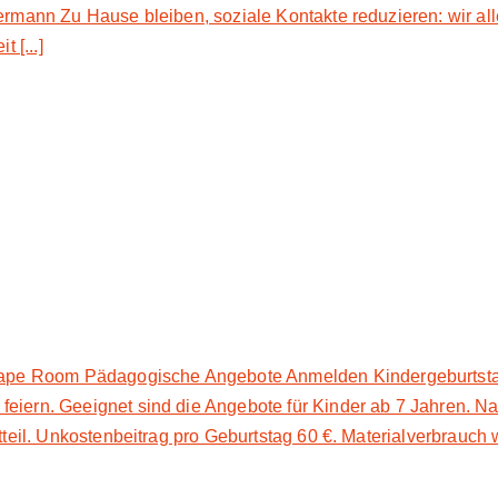
rmann Zu Hause bleiben, soziale Kontakte reduzieren: wir alle 
 [...]
oom Pädagogische Angebote Anmelden Kindergeburtstag Als be­
 fei­ern. Ge­eig­net sind die An­ge­bo­te für Kin­der ab 7 Jah­ren. N
il. Un­kos­ten­bei­trag pro Ge­burts­tag 60 €. Ma­te­ri­al­ver­brauch 