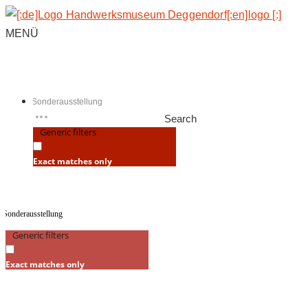
MENÜ
Search
Generic filters
Exact matches only
Generic filters
Exact matches only
Ihre Suchergebnisse f