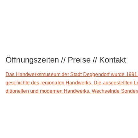
Öffnungszeiten // Preise // Kontakt
Das Hand­werks­mu­se­um der Stadt Deg­gen­dorf wur­de 1991 er­ö
ge­schich­te des re­gio­na­len Hand­werks. Die aus­ge­stell­ten 
di­tio­nel­len und mo­der­nen Hand­werks. Wech­seln­de Son­der­