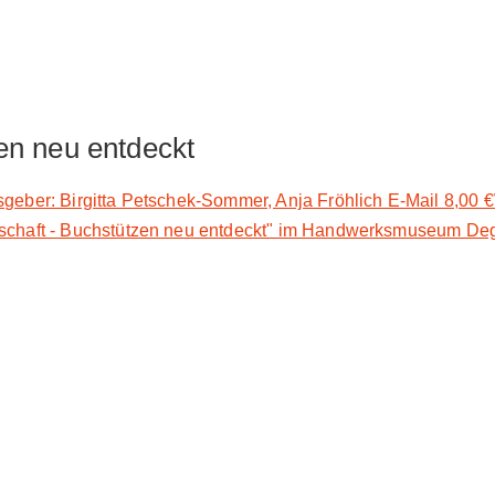
en neu entdeckt
sgeber: Birgitta Petschek-Sommer, Anja Fröhlich E-Mail 8,00 
schaft - Buchstützen neu entdeckt" im Handwerksmuseum Degg