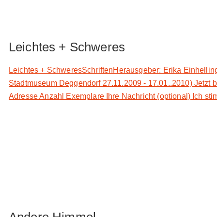
Leichtes + Schweres
Leichtes + SchweresSchriftenHerausgeber: Erika Einhelling
Stadtmuseum Deggendorf 27.11.2009 - 17.01..2010) Jetzt best
Adresse Anzahl Exemplare Ihre Nachricht (optional) Ich sti