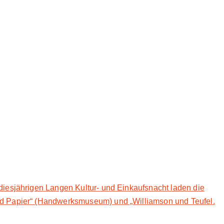
diesjährigen Langen Kultur- und Einkaufsnacht laden die
und Papier“ (Handwerksmuseum) und „Williamson und Teufel.