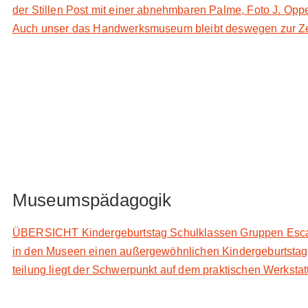
der Stillen Post mit einer abnehmbaren Palme, Foto J. Oppe
Auch unser das Handwerksmuseum bleibt deswegen zur Zeit
Museumspädagogik
ÜBERSICHT Kindergeburtstag Schulklassen Gruppen Escape R
in den Mu­se­en ei­nen au­ßer­ge­wöhn­li­chen Kin­der­ge­burts­tag
tei­lung liegt der Schwer­punkt auf dem prak­ti­schen Werk­statt­te