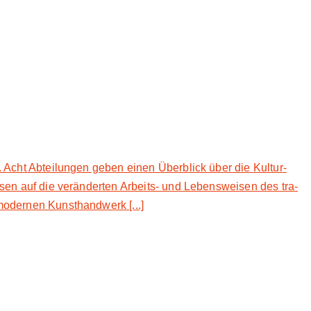
 Acht Ab­tei­lun­gen ge­ben ei­nen Überblick über die Kul­tur­
isen auf die ve­ränder­ten Ar­beits- und Le­bens­wei­sen des tra­
mo­der­nen Kunsthand­werk [...]