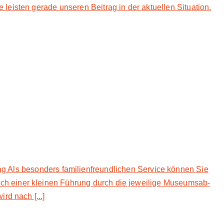
leisten gerade unseren Beitrag in der aktuellen Situation.
son­ders fa­mi­li­en­freund­li­chen Ser­vice kön­nen Sie
ach ei­ner klei­nen Füh­rung durch die je­wei­li­ge Mu­se­ums­ab­
wird nach [...]