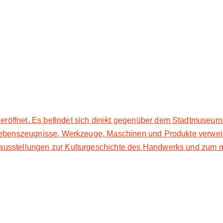
ff­net. Es be­fin­det sich di­rekt ge­gen­über dem Stadt­mu­se­um.
Le­bens­zeug­nis­se, Werk­zeu­ge, Ma­schi­nen und Pro­duk­te verwe
aus­stel­lun­gen zur Kul­tur­ge­schich­te des Hand­werks und zum 