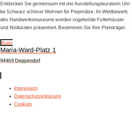
Ent­de­cken Sie ge­mein­sam mit der Aus­stel­lungs­ku­ra­to­rin Ul­ri­
ke Schwarz schö­ner Woh­nen für Piep­mät­ze. Im Wett­be­werb
des Hand­werks­mu­se­ums wer­den vo­gel­wil­de Fut­ter­häu­ser
und Nist­käs­ten prä­sen­tiert. Be­stim­men Sie Ih­re Preis­trä­ger.
Route
Maria-Ward-Platz 1
94469 Deggendorf
Impressum
Datenschutzerklärung
Cookies