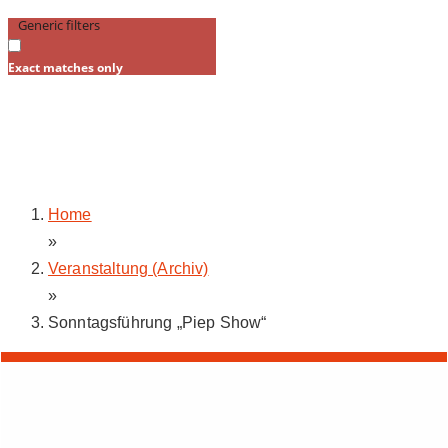
Generic filters
Exact matches only
Sonntagsführung „Piep
Show“
Home
»
Veranstaltung (Archiv)
»
Sonntagsführung „Piep Show“